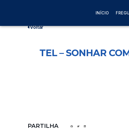
Início
>
Events
>
TEL – SONHAR COM O BILL 
INÍCIO
FREGU
Voltar
TEL – SONHAR COM
PARTILHA