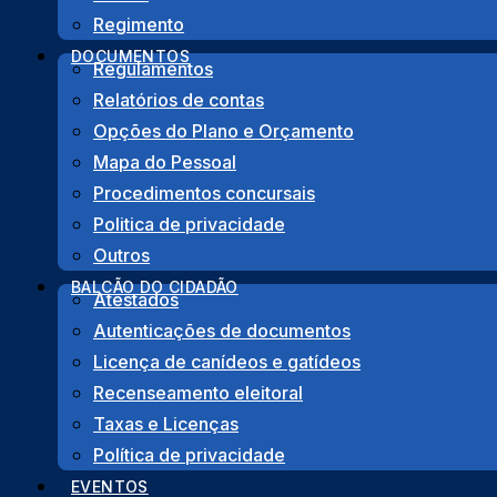
Regimento
DOCUMENTOS
Regulamentos
Relatórios de contas
Opções do Plano e Orçamento
Mapa do Pessoal
Procedimentos concursais
Politica de privacidade
Outros
BALCÃO DO CIDADÃO
Atestados
Morada
Autenticações de documentos
Licença de canídeos e gatídeos
Rua das Juntas de Freguesia, Lote 12 – R/C
Recenseamento eleitoral
8600-706 Lagos
Taxas e Licenças
Fale connosco
Política de privacidade
282 763 827
(Chamadas para a rede fixa nacional)
EVENTOS