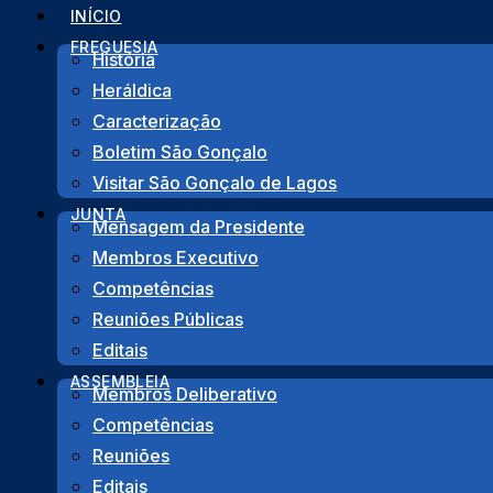
Pular
INÍCIO
para
FREGUESIA
História
o
Heráldica
conteúdo
Início
>
Events
>
BAILE SÉNIOR DAS MAIAS
Caracterização
Boletim São Gonçalo
Visitar São Gonçalo de Lagos
Voltar
JUNTA
Mensagem da Presidente
Membros Executivo
Competências
Reuniões Públicas
Editais
ASSEMBLEIA
Membros Deliberativo
Competências
Reuniões
PARTILHA
Editais