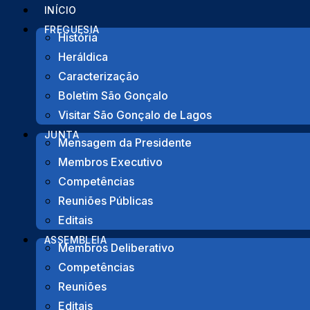
INÍCIO
FREGUESIA
História
Heráldica
Início
>
Pontos de Interesse
>
Escultura o Temp
Caracterização
Boletim São Gonçalo
Voltar
Visitar São Gonçalo de Lagos
JUNTA
Mensagem da Presidente
Membros Executivo
Competências
Escul
Reuniões Públicas
Editais
Este mobile, da autoria de Paulo d’Eça Leal, é c
ASSEMBLEIA
Membros Deliberativo
diâmetro ligada a uma chapa. No meio das duas
Competências
oscilação da esfera ao sabor do vento que empu
Reuniões
cúbica metálica.
Editais