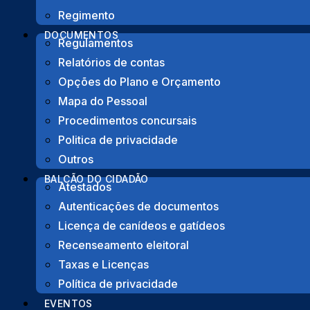
Instalada na Rotunda da Avenida das Comunida
Regimento
DOCUMENTOS
Regulamentos
Relatórios de contas
Opções do Plano e Orçamento
Mapa do Pessoal
PARTILHA
Procedimentos concursais
Facebook
Twitter
LinkedIn
Share
Politica de privacidade
Outros
BALCÃO DO CIDADÃO
Atestados
Autenticações de documentos
Licença de canídeos e gatídeos
Recenseamento eleitoral
Taxas e Licenças
Política de privacidade
EVENTOS