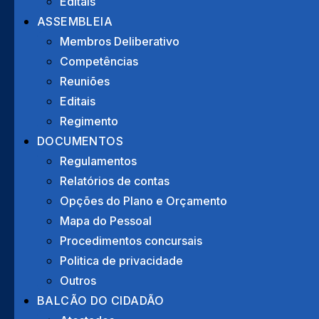
Editais
ASSEMBLEIA
Membros Deliberativo
Competências
Morada
Reuniões
Rua das Juntas de Freguesia, Lote 12 – R/C
Editais
8600-706 Lagos
Regimento
DOCUMENTOS
Regulamentos
Relatórios de contas
Opções do Plano e Orçamento
Copyright © 2022 Junta de Freguesia de São Gonçalo de
Mapa do Pessoal
Procedimentos concursais
Politica de privacidade
Outros
BALCÃO DO CIDADÃO