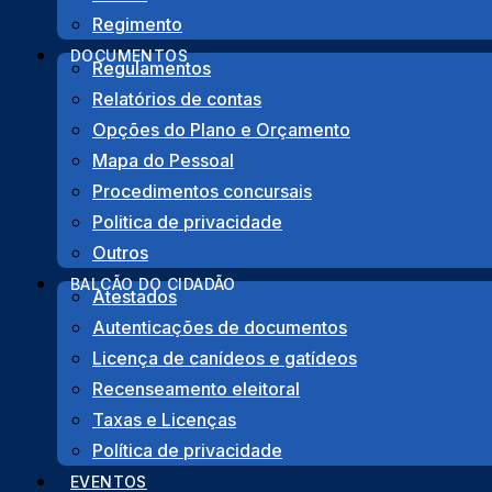
Regimento
DOCUMENTOS
Regulamentos
Relatórios de contas
PARTILHA
Opções do Plano e Orçamento
Mapa do Pessoal
Facebook
Twitter
LinkedIn
Share
Procedimentos concursais
Politica de privacidade
Outros
BALCÃO DO CIDADÃO
Atestados
Autenticações de documentos
Licença de canídeos e gatídeos
Recenseamento eleitoral
Morada
Taxas e Licenças
Política de privacidade
Rua das Juntas de Freguesia, Lote 12 – R/C
EVENTOS
8600-706 Lagos