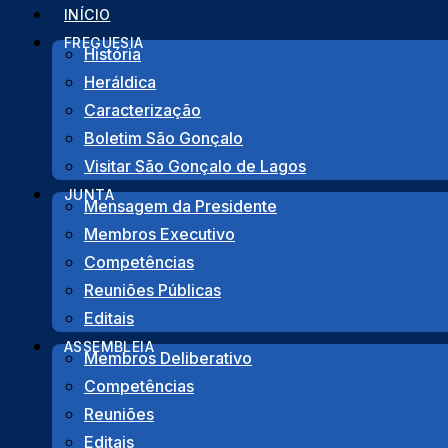
Pular
INÍCIO
para
FREGUESIA
História
o
Heráldica
conteúdo
Início
>
Pontos de Interesse
>
Casa Da Janela Manue
Caracterização
Boletim São Gonçalo
Voltar
Visitar São Gonçalo de Lagos
JUNTA
Mensagem da Presidente
Membros Executivo
Competências
Reuniões Públicas
Editais
Edifício construído nos finais do séc. XVIII integ
ASSEMBLEIA
edificações arruinadas pelo terramoto de 1755, no
Membros Deliberativo
dá o nome. Funcionam neste local a Comissão dos 
Competências
Gil Eanes.
Reuniões
Editais