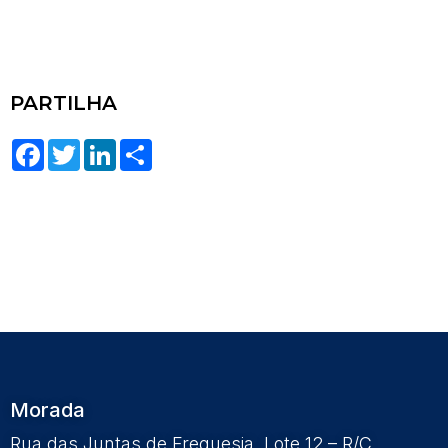
PARTILHA
Facebook
Twitter
LinkedIn
Share
Morada
Rua das Juntas de Freguesia, Lote 12 – R/C