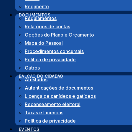
Regimento
PARTILHA
DOCUMENTOS
Regulamentos
Facebook
Twitter
LinkedIn
Share
Relatórios de contas
Opções do Plano e Orçamento
Mapa do Pessoal
Procedimentos concursais
Politica de privacidade
Outros
BALCÃO DO CIDADÃO
Atestados
Autenticações de documentos
Morada
Licença de canídeos e gatídeos
Rua das Juntas de Freguesia, Lote 12 – R/C
Recenseamento eleitoral
8600-706 Lagos
Taxas e Licenças
Fale connosco
Política de privacidade
EVENTOS
282 763 827
(Chamadas para a rede fixa nacional)