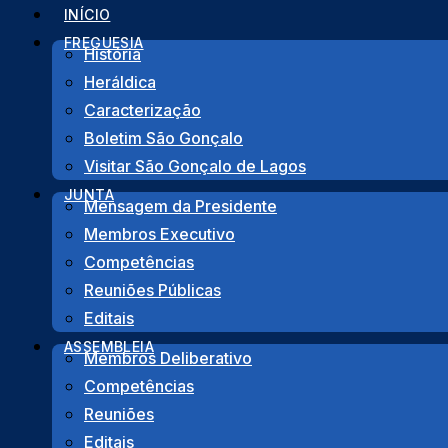
Pular
INÍCIO
para
FREGUESIA
História
o
Heráldica
Início
>
Notícias
>
PROCISSÃO DO SENHOR DOS PAS
conteúdo
Caracterização
Voltar
Boletim São Gonçalo
Visitar São Gonçalo de Lagos
JUNTA
Mensagem da Presidente
Membros Executivo
PROCISSÃO DO
Competências
Reuniões Públicas
Editais
ASSEMBLEIA
Membros Deliberativo
Competências
Reuniões
Editais