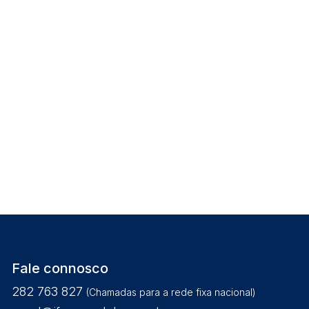
Fale connosco
282 763 827
(Chamadas para a rede fixa nacional)