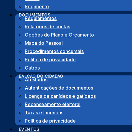
Regimento
DOCUMENTOS
Regulamentos
Relatórios de contas
Opções do Plano e Orçamento
PARTILHA
Mapa do Pessoal
Procedimentos concursais
Facebook
Twitter
LinkedIn
Share
Politica de privacidade
Outros
BALCÃO DO CIDADÃO
Atestados
Autenticações de documentos
Licença de canídeos e gatídeos
Recenseamento eleitoral
Taxas e Licenças
Morada
Política de privacidade
Rua das Juntas de Freguesia, Lote 12 – R/C
EVENTOS