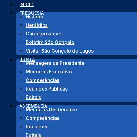
Pular para o conteúdo
INÍCIO
FREGUESIA
História
Heráldica
Caracterização
Início
>
Notícias
>
CML – AVISO Nº 227/2025 – EN
Boletim São Gonçalo
Visitar São Gonçalo de Lagos
Voltar
JUNTA
Mensagem da Presidente
Membros Executivo
Competências
CML – AVISO Nº 227/2
Reuniões Públicas
Editais
ASSEMBLEIA
Membros Deliberativo
Competências
Reuniões
Editais