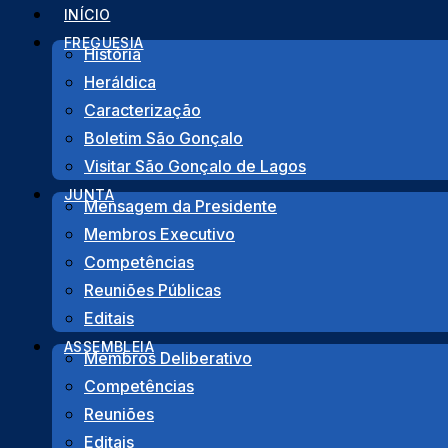
Pular
INÍCIO
para
FREGUESIA
História
o
Heráldica
Início
>
Notícias
>
21º CIRCUITO CONCELHIO “CIDADE DE LAGO
conteúdo
Caracterização
Voltar
Boletim São Gonçalo
Visitar São Gonçalo de Lagos
JUNTA
Mensagem da Presidente
Membros Executivo
21º CIRCUITO CONCEL
Competências
Reuniões Públicas
Editais
ASSEMBLEIA
Membros Deliberativo
Competências
Reuniões
Editais