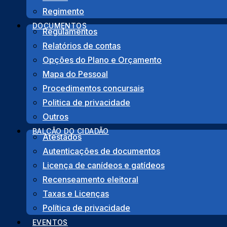
Regimento
DOCUMENTOS
Regulamentos
PARTILHA
Relatórios de contas
Opções do Plano e Orçamento
Facebook
Twitter
LinkedIn
Share
Mapa do Pessoal
Procedimentos concursais
Politica de privacidade
Outros
BALCÃO DO CIDADÃO
Atestados
Autenticações de documentos
Licença de canídeos e gatídeos
Morada
Recenseamento eleitoral
Taxas e Licenças
Rua das Juntas de Freguesia, Lote 12 – R/C
Política de privacidade
8600-706 Lagos
EVENTOS