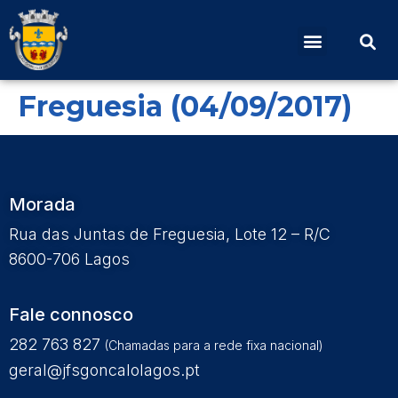
Edital Nº5 – Reunião
Ordinária da Junta de
Freguesia (04/09/2017)
Morada
Rua das Juntas de Freguesia, Lote 12 – R/C
8600-706 Lagos
Fale connosco
282 763 827
(Chamadas para a rede fixa nacional)
geral@jfsgoncalolagos.pt