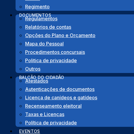
: das 09H
(Atestados, Autenticações de Documentos, Canídeos)
Regimento
DOCUMENTOS
Regulamentos
Copyright © 2022 Junta de Freguesia de São Gonçalo de Lag
Relatórios de contas
Opções do Plano e Orçamento
Design by
Algardata
.
Mapa do Pessoal
Procedimentos concursais
Politica de privacidade
Outros
BALCÃO DO CIDADÃO
Atestados
Autenticações de documentos
Licença de canídeos e gatídeos
Recenseamento eleitoral
Taxas e Licenças
Política de privacidade
EVENTOS