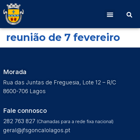
Edital Nº 3 – Publicidade
das deliberações da
reunião de 7 fevereiro
Morada
Rua das Juntas de Freguesia, Lote 12 – R/C
8600-706 Lagos
Fale connosco
282 763 827
(Chamadas para a rede fixa nacional)
geral@jfsgoncalolagos.pt