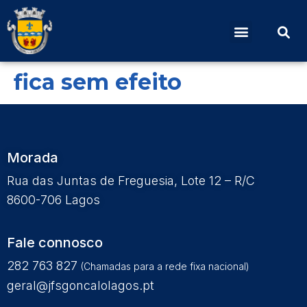
Edital Nº 17 – Reunião
Ordinária – 07-08-2024
fica sem efeito
Morada
Rua das Juntas de Freguesia, Lote 12 – R/C
8600-706 Lagos
Fale connosco
282 763 827
(Chamadas para a rede fixa nacional)
geral@jfsgoncalolagos.pt