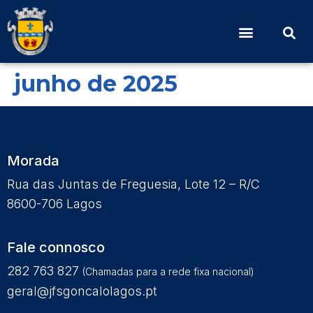
Edital Nº 17 – Reunião
Extraordinária – 23 de
junho de 2025
Morada
Rua das Juntas de Freguesia, Lote 12 – R/C
8600-706 Lagos
Fale connosco
282 763 827
(Chamadas para a rede fixa nacional)
geral@jfsgoncalolagos.pt