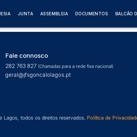
Ordinária no dia 9 de abril
ESIA
JUNTA
ASSEMBLEIA
DOCUMENTOS
BALCÃO D
rabalhos
Fale connosco
282 763 827
(Chamadas para a rede fixa nacional)
geral@jfsgoncalolagos.pt
 Lagos, todos os direitos reservados.
Política de Privacidad