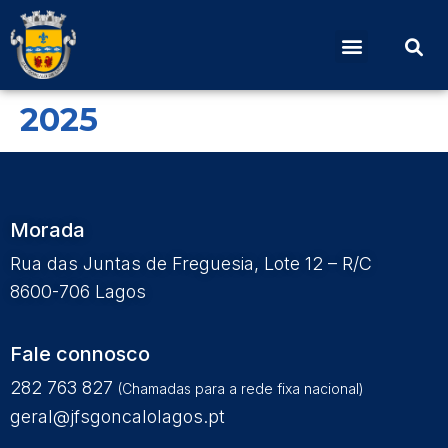
Edital – Deliberações da
Reunião de 30 junho
2025
Morada
Rua das Juntas de Freguesia, Lote 12 – R/C
8600-706 Lagos
Fale connosco
282 763 827
(Chamadas para a rede fixa nacional)
geral@jfsgoncalolagos.pt