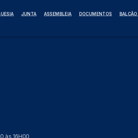
INICATO
GUESIA
JUNTA
ASSEMBLEIA
DOCUMENTOS
BALCÃO
00 às 16H00