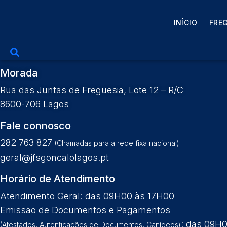
Pular para o conteúdo
GRUPO DE AMIGOS DO CH
INÍCIO
FRE
Morada
Rua das Juntas de Freguesia, Lote 12 – R/C
8600-706 Lagos
Fale connosco
282 763 827
(Chamadas para a rede fixa nacional)
geral@jfsgoncalolagos.pt
Horário de Atendimento
Atendimento Geral: das 09H00 às 17H00
Emissão de Documentos e Pagamentos
: das 09H
(Atestados, Autenticações de Documentos, Canídeos)