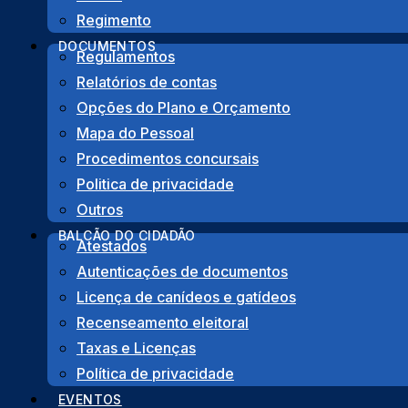
Regimento
Copyright © 2022 Junta de Freguesia de São Gonçalo de Lag
DOCUMENTOS
Regulamentos
Design by
Algardata
.
Relatórios de contas
Opções do Plano e Orçamento
Mapa do Pessoal
Procurar
Procedimentos concursais
Procurar
Politica de privacidade
Outros
BALCÃO DO CIDADÃO
Atestados
Autenticações de documentos
Licença de canídeos e gatídeos
Recenseamento eleitoral
Taxas e Licenças
Política de privacidade
EVENTOS