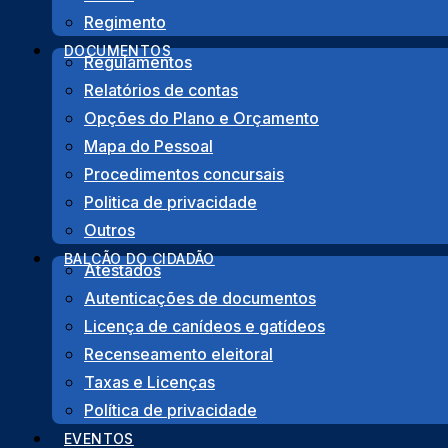
Regimento
Copyright © 2022 Junta de Freguesia de São Gonçalo de Lag
DOCUMENTOS
Regulamentos
Design by
Algardata
.
Relatórios de contas
Opções do Plano e Orçamento
Mapa do Pessoal
Procedimentos concursais
Politica de privacidade
Outros
BALCÃO DO CIDADÃO
Atestados
Autenticações de documentos
Licença de canídeos e gatídeos
Recenseamento eleitoral
Taxas e Licenças
Política de privacidade
EVENTOS