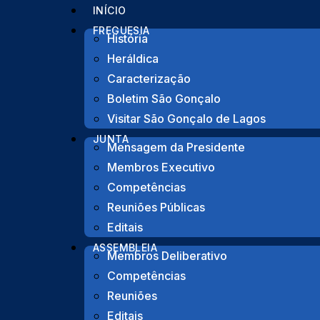
Ata Nº 3 de 12 de fev
INÍCIO
FREGUESIA
História
Heráldica
Caracterização
Morada
Boletim São Gonçalo
Visitar São Gonçalo de Lagos
Rua das Juntas de Freguesia, Lote 12 – R/C
8600-706 Lagos
JUNTA
Mensagem da Presidente
Membros Executivo
Competências
Reuniões Públicas
Editais
Copyright © 2022 Junta de Freguesia de São Gonçalo de
ASSEMBLEIA
Membros Deliberativo
Competências
Reuniões
Editais