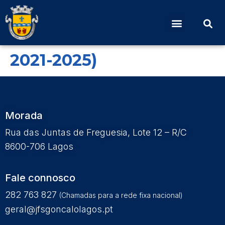
Ata Nº 2 de 15 de
fevereiro (Mandato
2021-2025)
Morada
Rua das Juntas de Freguesia, Lote 12 – R/C
8600-706 Lagos
Fale connosco
282 763 827
(Chamadas para a rede fixa nacional)
geral@jfsgoncalolagos.pt